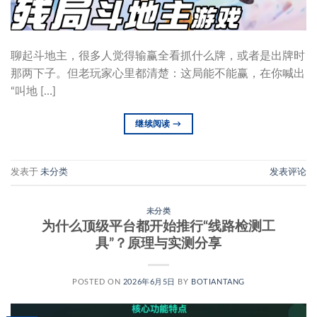
聊起斗地主，很多人觉得输赢全看抓什么牌，或者是出牌时
那两下子。但老玩家心里都清楚：这局能不能赢，在你喊出
“叫地 […]
继续阅读
→
发表于
未分类
发表评论
未分类
为什么顶级平台都开始推行“线路检测工
具”？原理与实测分享
POSTED ON
2026年6月5日
BY
BOTIANTANG