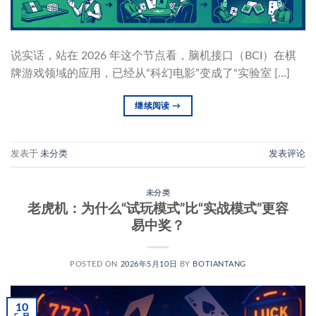
说实话，站在 2026 年这个节点看，脑机接口（BCI）在棋
牌游戏领域的应用，已经从“科幻电影”变成了“实验室 […]
继续阅读
→
发表于
未分类
发表评论
未分类
老虎机：为什么“试玩模式”比“实战模式”更容
易中奖？
POSTED ON
2026年5月10日
BY
BOTIANTANG
10