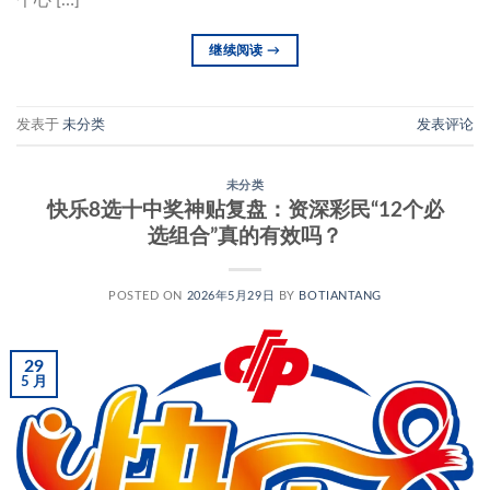
个心 […]
继续阅读
→
发表于
未分类
发表评论
未分类
快乐8选十中奖神贴复盘：资深彩民“12个必
选组合”真的有效吗？
POSTED ON
2026年5月29日
BY
BOTIANTANG
29
5 月