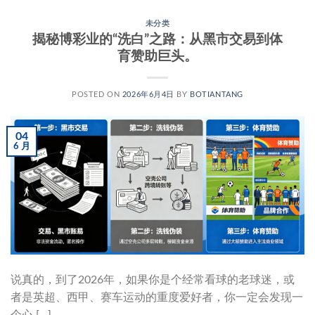
未分类
揭秘博彩业的“洗白”之路：从黑市交易到体
育赞助巨头。
POSTED ON
2026年6月4日
BY
BOTIANTANG
04
6 月
说真的，到了2026年，如果你是个经常看球的老球迷，或
者是英超、西甲、赛车运动的重度爱好者，你一定会发现一