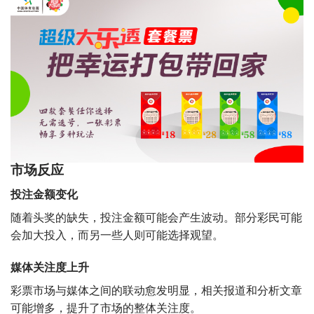
市场反应
投注金额变化
随着头奖的缺失，投注金额可能会产生波动。部分彩民可能
会加大投入，而另一些人则可能选择观望。
媒体关注度上升
彩票市场与媒体之间的联动愈发明显，相关报道和分析文章
可能增多，提升了市场的整体关注度。