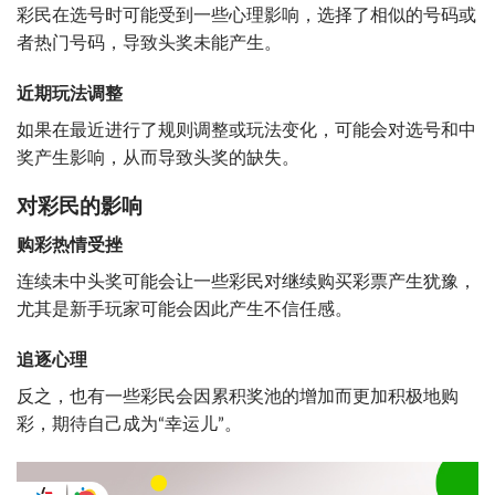
彩民在选号时可能受到一些心理影响，选择了相似的号码或
者热门号码，导致头奖未能产生。
近期玩法调整
如果在最近进行了规则调整或玩法变化，可能会对选号和中
奖产生影响，从而导致头奖的缺失。
对彩民的影响
购彩热情受挫
连续未中头奖可能会让一些彩民对继续购买彩票产生犹豫，
尤其是新手玩家可能会因此产生不信任感。
追逐心理
反之，也有一些彩民会因累积奖池的增加而更加积极地购
彩，期待自己成为“幸运儿”。