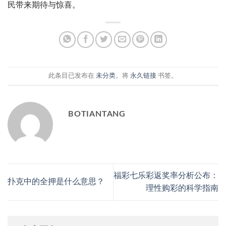
民带来期待与惊喜。
此条目已发布在
未分类
。将
永久链接
书签。
BOTIANTANG
福彩七乐彩返奖率分析公布：
扑克中的全押是什么意思？
理性购彩的科学指南