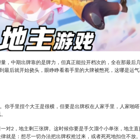
胆量，中期出牌靠的是牌力，但真正能拉开档次的，全在那最后
到最后就开始挠头，眼睁睁看着手里的大牌被憋死，这哪是运气
”。你手里捏个大王是很横，但要是出牌权在人家手里，人家啪嗒
纸。
着一对2，地主剩三张牌。这时候你要是手欠溜个小单张，地主直
铁律就是：想尽一切办法把出牌权抢过来，或者死死地扣住不放