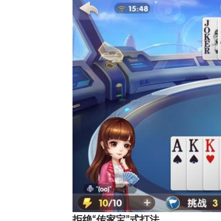
拒绝“传家宝”式打法