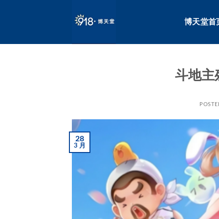
跳
到
博天堂首
内
容
斗地主
POSTE
28
3 月