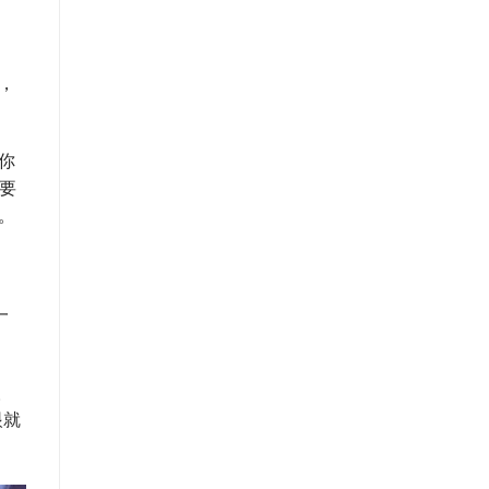
，
你
要
。
一
人
眼就