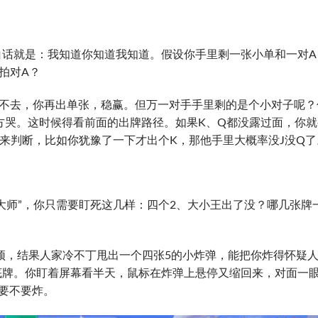
白话就是：我知道你知道我知道。假设你手里剩一张小单和一对A
拍对A？
过不去，你再出单张，稳赢。但万一对手手里剩的是个小对子呢？
方哭。这时候得看前面的出牌路径。如果K、Q都没露过面，你就
”来判断，比如你犹豫了一下才出个K，那他手里大概率没J没Q了
大师”，你只需要盯死这几样：四个2、大小王出了没？哪几张牌
封顶，结果人家冷不丁甩出一个四张5的小炸弹，能把你炸得怀疑
底牌。你盯着屏幕看半天，鼠标在炸弹上悬停又缩回来，对面一
要不要炸。