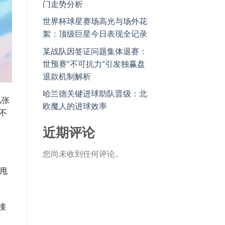
门走势分析
世界杯球星赛场高光与场外花
絮：顶级巨星今日表现全记录
某战队因签证问题集体退赛：
世预赛“不可抗力”引发独赢盘
退款机制解析
哈兰德关键进球助队晋级：北
几张
欧魔人的进球效率
不
近期评论
您尚未收到任何评论。
甩
接
。