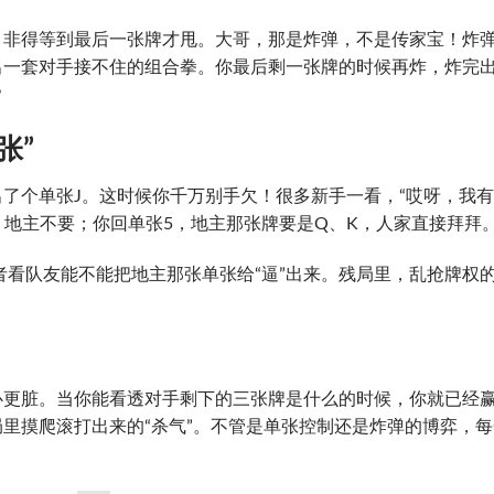
，非得等到最后一张牌才甩。大哥，那是炸弹，不是传家宝！炸
出一套对手接不住的组合拳。你最后剩一张牌的时候再炸，炸完
？
张”
了个单张J。这时候你千万别手欠！很多新手一看，“哎呀，我有
0，地主不要；你回单张5，地主那张牌要是Q、K，人家直接拜拜
者看队友能不能把地主那张单张给“逼”出来。残局里，乱抢牌权
心更脏。当你能看透对手剩下的三张牌是什么的时候，你就已经
里摸爬滚打出来的“杀气”。不管是单张控制还是炸弹的博弈，每